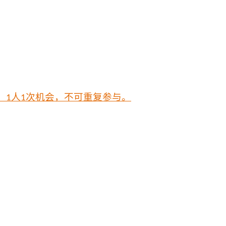
，
人
次机会，不可重复参与
。
1
1