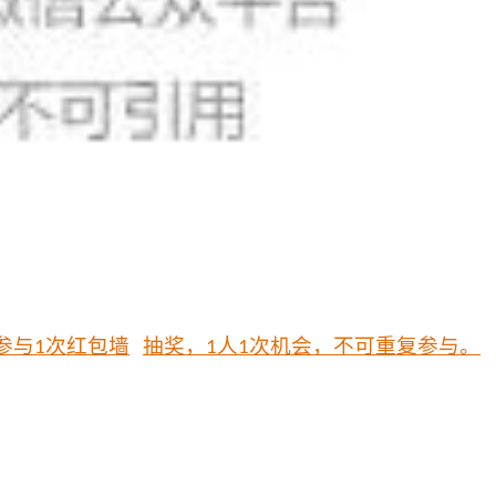
参与
次
红包墙
抽奖，
人
次机会，不可重复参与
。
1
1
1