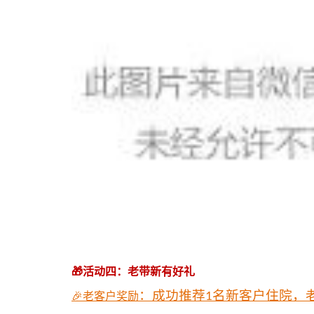
🎁活动四：老带新有好礼
🎉老客户奖励
：
成功推荐
名新客户住院，
1