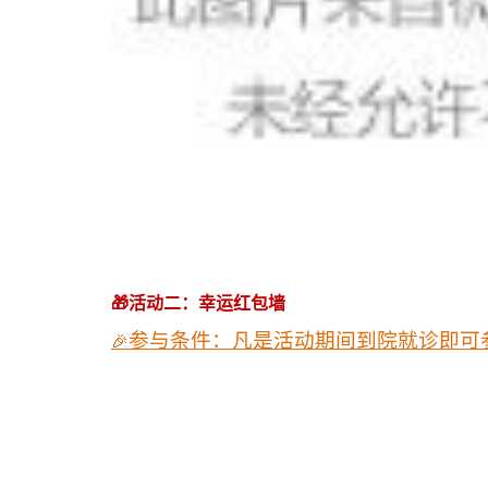
🎁活动二：幸运红包墙
🎉
参与条件：凡是活动期间到院就诊即可